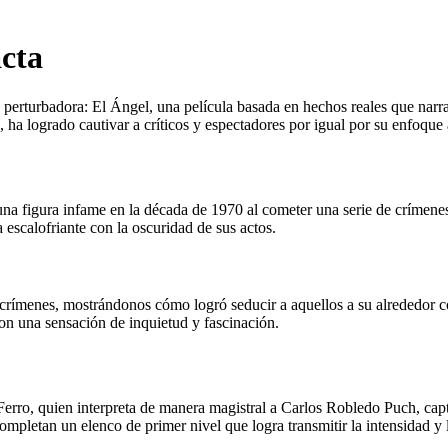
cta
perturbadora: El Ángel, una película basada en hechos reales que narra
ga, ha logrado cautivar a críticos y espectadores por igual por su enfoque
 figura infame en la década de 1970 al cometer una serie de crímenes 
 escalofriante con la oscuridad de sus actos.
ímenes, mostrándonos cómo logró seducir a aquellos a su alrededor con 
on una sensación de inquietud y fascinación.
Ferro, quien interpreta de manera magistral a Carlos Robledo Puch, capt
letan un elenco de primer nivel que logra transmitir la intensidad y l