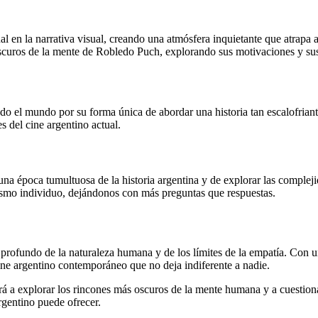
l en la narrativa visual, creando una atmósfera inquietante que atrapa a
oscuros de la mente de Robledo Puch, explorando sus motivaciones y su
odo el mundo por su forma única de abordar una historia tan escalofriant
 del cine argentino actual.
na época tumultuosa de la historia argentina y de explorar las complejid
ismo individuo, dejándonos con más preguntas que respuestas.
rofundo de la naturaleza humana y de los límites de la empatía. Con un
cine argentino contemporáneo que no deja indiferente a nadie.
rá a explorar los rincones más oscuros de la mente humana y a cuestiona
rgentino puede ofrecer.