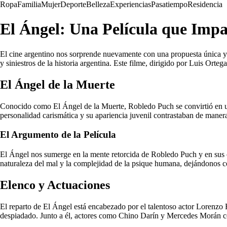
Ropa
Familia
Mujer
Deporte
Belleza
Experiencias
Pasatiempo
Residencia
El Ángel: Una Película que Impa
El cine argentino nos sorprende nuevamente con una propuesta única y 
y siniestros de la historia argentina. Este filme, dirigido por Luis Orte
El Ángel de la Muerte
Conocido como El Ángel de la Muerte, Robledo Puch se convirtió en una
personalidad carismática y su apariencia juvenil contrastaban de manera
El Argumento de la Película
El Ángel nos sumerge en la mente retorcida de Robledo Puch y en sus cr
naturaleza del mal y la complejidad de la psique humana, dejándonos c
Elenco y Actuaciones
El reparto de El Ángel está encabezado por el talentoso actor Lorenzo 
despiadado. Junto a él, actores como Chino Darín y Mercedes Morán comp