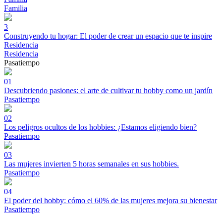
Familia
3
Construyendo tu hogar: El poder de crear un espacio que te inspire
Residencia
Residencia
Pasatiempo
01
Descubriendo pasiones: el arte de cultivar tu hobby como un jardín
Pasatiempo
02
Los peligros ocultos de los hobbies: ¿Estamos eligiendo bien?
Pasatiempo
03
Las mujeres invierten 5 horas semanales en sus hobbies.
Pasatiempo
04
El poder del hobby: cómo el 60% de las mujeres mejora su bienestar
Pasatiempo