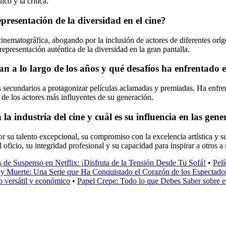
co y la crítica.
resentación de la diversidad en el cine?
nematográfica, abogando por la inclusión de actores de diferentes oríge
epresentación auténtica de la diversidad en la gran pantalla.
a lo largo de los años y qué desafíos ha enfrentado e
 secundarios a protagonizar películas aclamadas y premiadas. Ha enfrent
de los actores más influyentes de su generación.
industria del cine y cuál es su influencia en las gener
r su talento excepcional, su compromiso con la excelencia artística y s
l oficio, su integridad profesional y su capacidad para inspirar a otros a
s de Suspenso en Netflix: ¡Disfruta de la Tensión Desde Tu Sofá!
•
Pel
y Muerte: Una Serie que Ha Conquistado el Corazón de los Espectado
o versátil y económico
•
Papel Crepe: Todo lo que Debes Saber sobre e