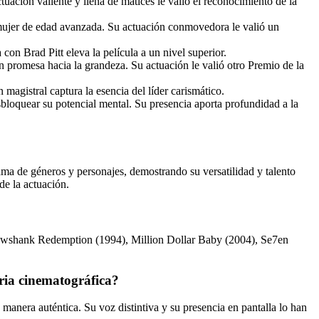
uación valiente y llena de matices le valió el reconocimiento de la
a mujer de edad avanzada. Su actuación conmovedora le valió un
con Brad Pitt eleva la película a un nivel superior.
 promesa hacia la grandeza. Su actuación le valió otro Premio de la
magistral captura la esencia del líder carismático.
sbloquear su potencial mental. Su presencia aporta profundidad a la
ama de géneros y personajes, demostrando su versatilidad y talento
de la actuación.
Shawshank Redemption (1994), Million Dollar Baby (2004), Se7en
ria cinematográfica?
anera auténtica. Su voz distintiva y su presencia en pantalla lo han