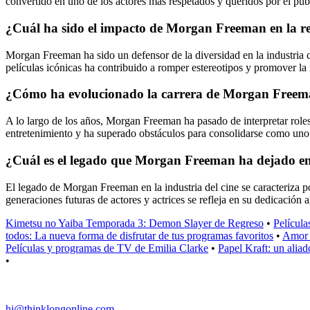
convertido en uno de los actores más respetados y queridos por el públi
¿Cuál ha sido el impacto de Morgan Freeman en la rep
Morgan Freeman ha sido un defensor de la diversidad en la industria ci
películas icónicas ha contribuido a romper estereotipos y promover la r
¿Cómo ha evolucionado la carrera de Morgan Freeman 
A lo largo de los años, Morgan Freeman ha pasado de interpretar roles
entretenimiento y ha superado obstáculos para consolidarse como uno 
¿Cuál es el legado que Morgan Freeman ha dejado en la 
El legado de Morgan Freeman en la industria del cine se caracteriza po
generaciones futuras de actores y actrices se refleja en su dedicación a
Kimetsu no Yaiba Temporada 3: Demon Slayer de Regreso
•
Película
todos: La nueva forma de disfrutar de tus programas favoritos
•
Amor 
Películas y programas de TV de Emilia Clarke
•
Papel Kraft: un aliad
•
hi@thinklongonline.com