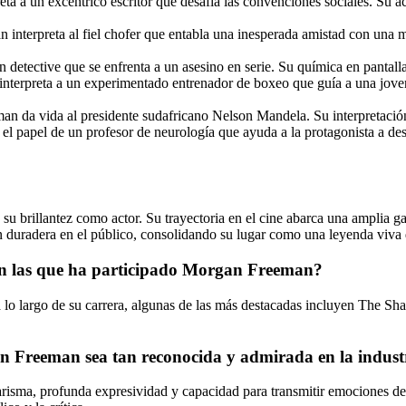
a a un excéntrico escritor que desafía las convenciones sociales. Su act
n interpreta al fiel chofer que entabla una inesperada amistad con un
 detective que se enfrenta a un asesino en serie. Su química en pantalla 
interpreta a un experimentado entrenador de boxeo que guía a una joven
man da vida al presidente sudafricano Nelson Mandela. Su interpretación 
 el papel de un profesor de neurología que ayuda a la protagonista a de
u brillantez como actor. Su trayectoria en el cine abarca una amplia g
 duradera en el público, consolidando su lugar como una leyenda viva 
 en las que ha participado Morgan Freeman?
 lo largo de su carrera, algunas de las más destacadas incluyen The 
an Freeman sea tan reconocida y admirada en la indust
risma, profunda expresividad y capacidad para transmitir emociones de m