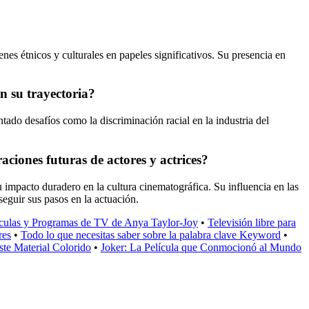
nes étnicos y culturales en papeles significativos. Su presencia en
n su trayectoria?
ado desafíos como la discriminación racial en la industria del
aciones futuras de actores y actrices?
u impacto duradero en la cultura cinematográfica. Su influencia en las
 seguir sus pasos en la actuación.
ículas y Programas de TV de Anya Taylor-Joy
•
Televisión libre para
res
•
Todo lo que necesitas saber sobre la palabra clave Keyword
•
ste Material Colorido
•
Joker: La Película que Conmocionó al Mundo