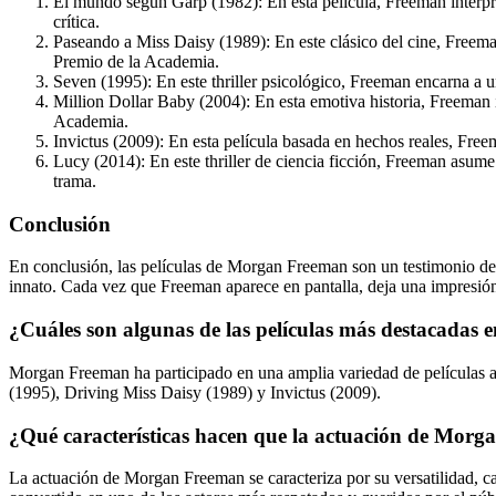
El mundo según Garp (1982): En esta película, Freeman interpret
crítica.
Paseando a Miss Daisy (1989): En este clásico del cine, Freema
Premio de la Academia.
Seven (1995): En este thriller psicológico, Freeman encarna a un
Million Dollar Baby (2004): En esta emotiva historia, Freeman 
Academia.
Invictus (2009): En esta película basada en hechos reales, Free
Lucy (2014): En este thriller de ciencia ficción, Freeman asume
trama.
Conclusión
En conclusión, las películas de Morgan Freeman son un testimonio de s
innato. Cada vez que Freeman aparece en pantalla, deja una impresión
¿Cuáles son algunas de las películas más destacadas
Morgan Freeman ha participado en una amplia variedad de películas a
(1995), Driving Miss Daisy (1989) y Invictus (2009).
¿Qué características hacen que la actuación de Morg
La actuación de Morgan Freeman se caracteriza por su versatilidad, ca