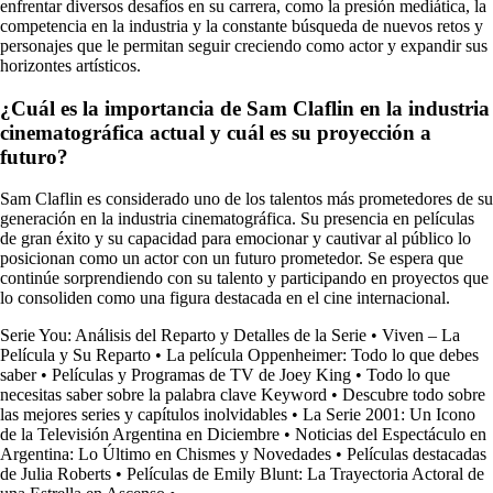
enfrentar diversos desafíos en su carrera, como la presión mediática, la
competencia en la industria y la constante búsqueda de nuevos retos y
personajes que le permitan seguir creciendo como actor y expandir sus
horizontes artísticos.
¿Cuál es la importancia de Sam Claflin en la industria
cinematográfica actual y cuál es su proyección a
futuro?
Sam Claflin es considerado uno de los talentos más prometedores de su
generación en la industria cinematográfica. Su presencia en películas
de gran éxito y su capacidad para emocionar y cautivar al público lo
posicionan como un actor con un futuro prometedor. Se espera que
continúe sorprendiendo con su talento y participando en proyectos que
lo consoliden como una figura destacada en el cine internacional.
Serie You: Análisis del Reparto y Detalles de la Serie
•
Viven – La
Película y Su Reparto
•
La película Oppenheimer: Todo lo que debes
saber
•
Películas y Programas de TV de Joey King
•
Todo lo que
necesitas saber sobre la palabra clave Keyword
•
Descubre todo sobre
las mejores series y capítulos inolvidables
•
La Serie 2001: Un Icono
de la Televisión Argentina en Diciembre
•
Noticias del Espectáculo en
Argentina: Lo Último en Chismes y Novedades
•
Películas destacadas
de Julia Roberts
•
Películas de Emily Blunt: La Trayectoria Actoral de